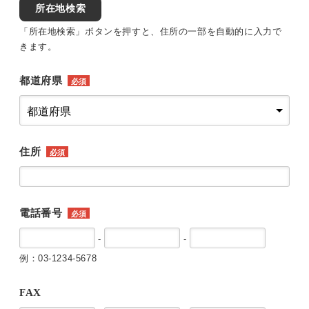
所在地検索
「所在地検索」ボタンを押すと、住所の一部を自動的に入力で
きます。
都道府県
必須
住所
必須
電話番号
必須
-
-
例：03-1234-5678
FAX