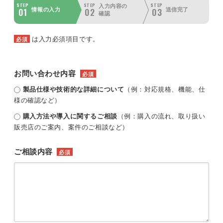
STEP
STEP
STEP
入力内容の
01
02
03
情報の入力
送信完了
確認
は入力必須項目です。
必須
お問い合わせ内容
必須
製品仕様や技術的な詳細について
（例：対応規格、機能、仕
様の確認など）
購入方法や導入に関するご相談
（例：購入の流れ、取り扱い
販売店のご案内、案件のご相談など）
ご相談内容
必須