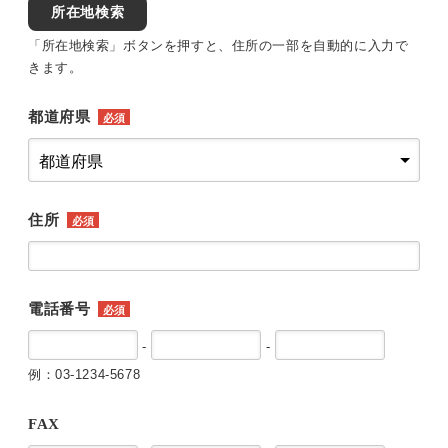
所在地検索
「所在地検索」ボタンを押すと、住所の一部を自動的に入力で
きます。
都道府県
必須
住所
必須
電話番号
必須
-
-
例：03-1234-5678
FAX