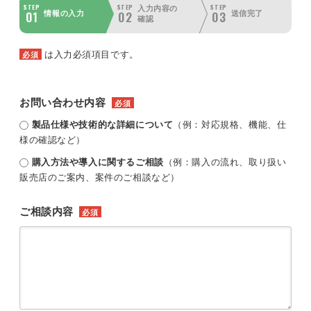
STEP
STEP
STEP
入力内容の
01
02
03
情報の入力
送信完了
確認
は入力必須項目です。
必須
お問い合わせ内容
必須
製品仕様や技術的な詳細について
（例：対応規格、機能、仕
様の確認など）
購入方法や導入に関するご相談
（例：購入の流れ、取り扱い
販売店のご案内、案件のご相談など）
ご相談内容
必須