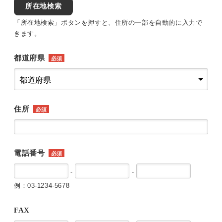
所在地検索
「所在地検索」ボタンを押すと、住所の一部を自動的に入力で
きます。
都道府県
必須
住所
必須
電話番号
必須
-
-
例：03-1234-5678
FAX