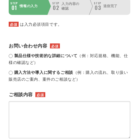
STEP
STEP
STEP
入力内容の
01
02
03
情報の入力
送信完了
確認
は入力必須項目です。
必須
お問い合わせ内容
必須
製品仕様や技術的な詳細について
（例：対応規格、機能、仕
様の確認など）
購入方法や導入に関するご相談
（例：購入の流れ、取り扱い
販売店のご案内、案件のご相談など）
ご相談内容
必須