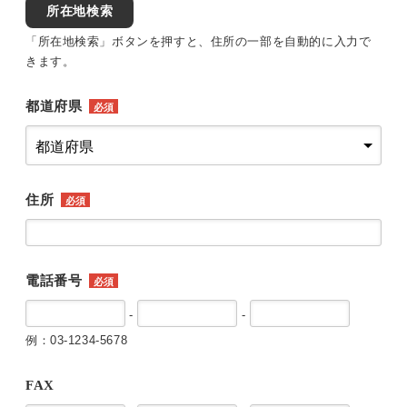
所在地検索
「所在地検索」ボタンを押すと、住所の一部を自動的に入力で
きます。
都道府県
必須
住所
必須
電話番号
必須
-
-
例：03-1234-5678
FAX