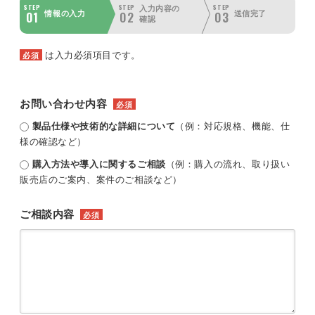
STEP
STEP
STEP
入力内容の
01
02
03
情報の入力
送信完了
確認
は入力必須項目です。
必須
お問い合わせ内容
必須
製品仕様や技術的な詳細について
（例：対応規格、機能、仕
様の確認など）
購入方法や導入に関するご相談
（例：購入の流れ、取り扱い
販売店のご案内、案件のご相談など）
ご相談内容
必須