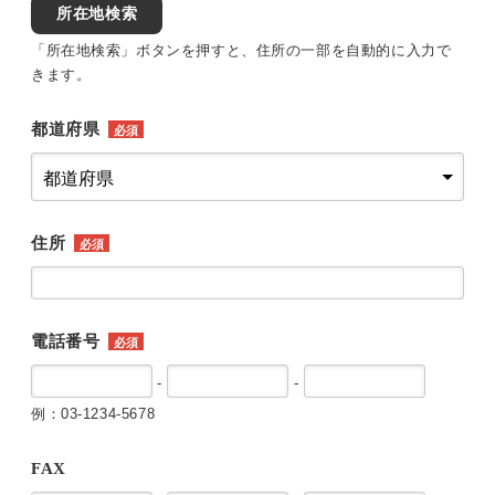
所在地検索
「所在地検索」ボタンを押すと、住所の一部を自動的に入力で
きます。
都道府県
必須
住所
必須
電話番号
必須
-
-
例：03-1234-5678
FAX