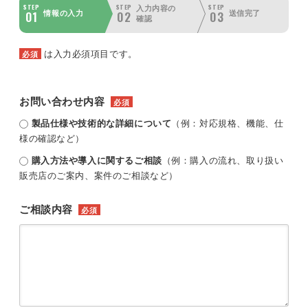
STEP
STEP
STEP
入力内容の
01
02
03
情報の入力
送信完了
確認
は入力必須項目です。
必須
お問い合わせ内容
必須
製品仕様や技術的な詳細について
（例：対応規格、機能、仕
様の確認など）
購入方法や導入に関するご相談
（例：購入の流れ、取り扱い
販売店のご案内、案件のご相談など）
ご相談内容
必須