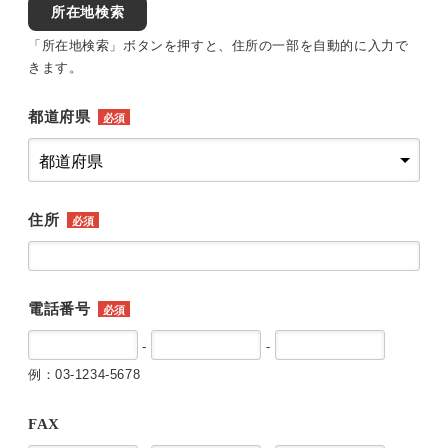
所在地検索
「所在地検索」ボタンを押すと、住所の一部を自動的に入力で
きます。
都道府県
必須
住所
必須
電話番号
必須
-
-
例：03-1234-5678
FAX