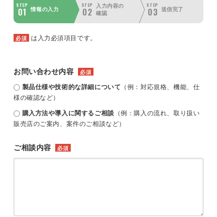
STEP
STEP
STEP
入力内容の
01
02
03
情報の入力
送信完了
確認
は入力必須項目です。
必須
お問い合わせ内容
必須
製品仕様や技術的な詳細について
（例：対応規格、機能、仕
様の確認など）
購入方法や導入に関するご相談
（例：購入の流れ、取り扱い
販売店のご案内、案件のご相談など）
ご相談内容
必須