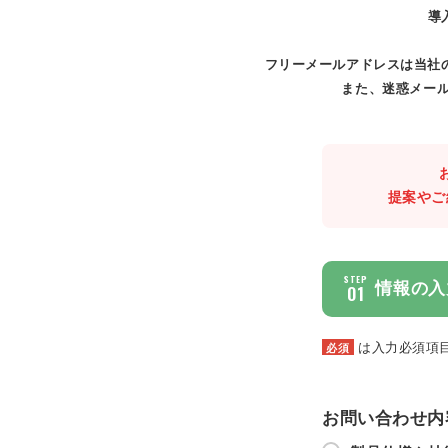
導
フリーメールアドレスは当社
また、迷惑メール
提案やご
STEP
情報の入
01
は入力必須項
必須
お問い合わせ内