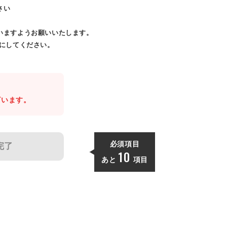
さい
いますようお願いいたします。
効にしてください。
。
ざいます。
必須項目
完了
10
あと
項目