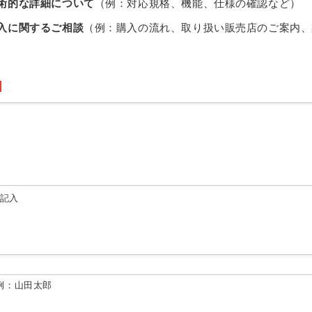
術的な詳細について
（例：対応規格、機能、仕様の確認など）
入に関するご相談
（例：購入の流れ、取り扱い販売店のご案内、
由記入
例：山田太郎