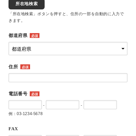
所在地検索
「所在地検索」ボタンを押すと、住所の一部を自動的に入力で
きます。
都道府県
必須
住所
必須
電話番号
必須
-
-
例：03-1234-5678
FAX