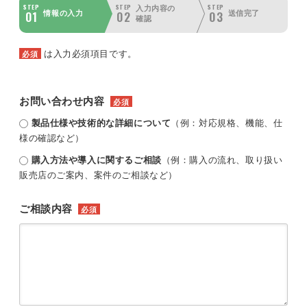
STEP
STEP
STEP
入力内容の
01
02
03
情報の入力
送信完了
確認
は入力必須項目です。
必須
お問い合わせ内容
必須
製品仕様や技術的な詳細について
（例：対応規格、機能、仕
様の確認など）
購入方法や導入に関するご相談
（例：購入の流れ、取り扱い
販売店のご案内、案件のご相談など）
ご相談内容
必須