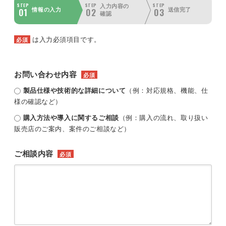
STEP
STEP
STEP
入力内容の
01
02
03
情報の入力
送信完了
確認
は入力必須項目です。
必須
お問い合わせ内容
必須
製品仕様や技術的な詳細について
（例：対応規格、機能、仕
様の確認など）
購入方法や導入に関するご相談
（例：購入の流れ、取り扱い
販売店のご案内、案件のご相談など）
ご相談内容
必須