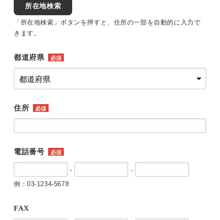
所在地検索
「所在地検索」ボタンを押すと、住所の一部を自動的に入力で
きます。
都道府県
必須
住所
必須
電話番号
必須
-
-
例：03-1234-5678
FAX