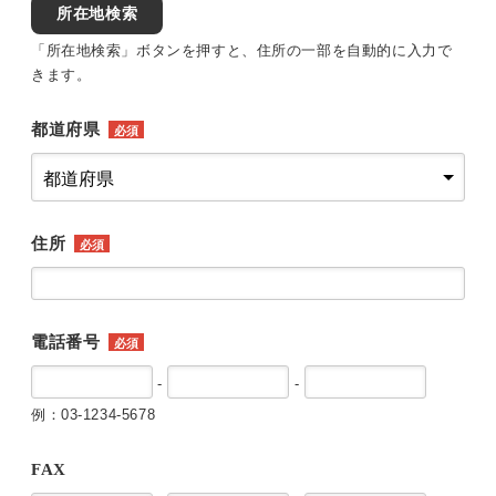
所在地検索
「所在地検索」ボタンを押すと、住所の一部を自動的に入力で
きます。
都道府県
必須
住所
必須
電話番号
必須
-
-
例：03-1234-5678
FAX