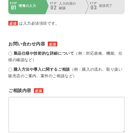
STEP
STEP
STEP
入力内容の
01
02
03
情報の入力
送信完了
確認
は入力必須項目です。
必須
お問い合わせ内容
必須
製品仕様や技術的な詳細について
（例：対応規格、機能、仕
様の確認など）
購入方法や導入に関するご相談
（例：購入の流れ、取り扱い
販売店のご案内、案件のご相談など）
ご相談内容
必須