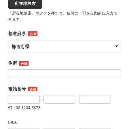
所在地検索
「所在地検索」ボタンを押すと、住所の一部を自動的に入力で
きます。
都道府県
必須
住所
必須
電話番号
必須
-
-
例：03-1234-5678
FAX