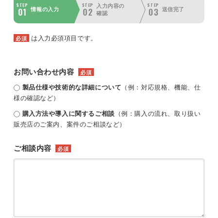
STEP
STEP
STEP
入力内容の
01
02
03
情報の入力
送信完了
確認
は入力必須項目です。
必須
お問い合わせ内容
必須
製品仕様や技術的な詳細について
（例：対応規格、機能、仕
様の確認など）
購入方法や導入に関するご相談
（例：購入の流れ、取り扱い
販売店のご案内、案件のご相談など）
ご相談内容
必須