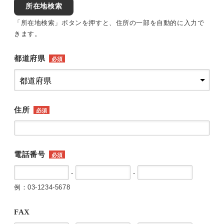
所在地検索
「所在地検索」ボタンを押すと、住所の一部を自動的に入力で
きます。
都道府県
必須
住所
必須
電話番号
必須
-
-
例：03-1234-5678
FAX