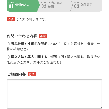
STEP
STEP
STEP
入力内容の
01
02
03
情報の入力
送信完了
確認
は入力必須項目です。
必須
お問い合わせ内容
必須
製品仕様や技術的な詳細について
（例：対応規格、機能、仕
様の確認など）
購入方法や導入に関するご相談
（例：購入の流れ、取り扱い
販売店のご案内、案件のご相談など）
ご相談内容
必須