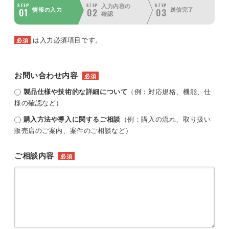
STEP
STEP
STEP
入力内容の
01
02
03
情報の入力
送信完了
確認
は入力必須項目です。
必須
お問い合わせ内容
必須
製品仕様や技術的な詳細について
（例：対応規格、機能、仕
様の確認など）
購入方法や導入に関するご相談
（例：購入の流れ、取り扱い
販売店のご案内、案件のご相談など）
ご相談内容
必須