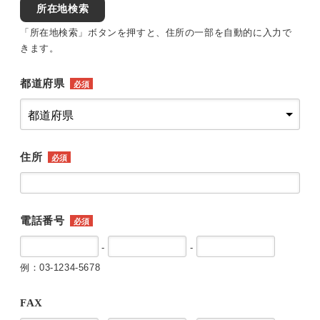
所在地検索
「所在地検索」ボタンを押すと、住所の一部を自動的に入力で
きます。
都道府県
必須
住所
必須
電話番号
必須
-
-
例：03-1234-5678
FAX