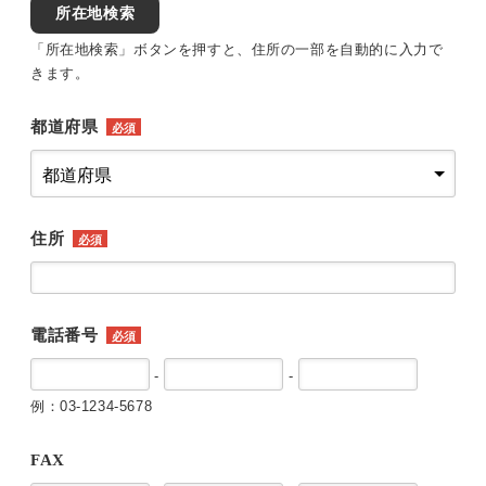
所在地検索
「所在地検索」ボタンを押すと、住所の一部を自動的に入力で
きます。
都道府県
必須
住所
必須
電話番号
必須
-
-
例：03-1234-5678
FAX