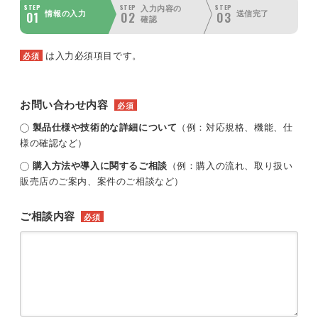
STEP
STEP
STEP
入力内容の
01
02
03
情報の入力
送信完了
確認
は入力必須項目です。
必須
お問い合わせ内容
必須
製品仕様や技術的な詳細について
（例：対応規格、機能、仕
様の確認など）
購入方法や導入に関するご相談
（例：購入の流れ、取り扱い
販売店のご案内、案件のご相談など）
ご相談内容
必須