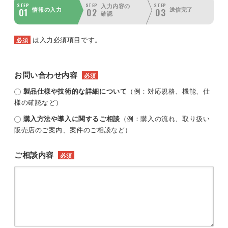
STEP
STEP
STEP
入力内容の
01
02
03
情報の入力
送信完了
確認
は入力必須項目です。
必須
お問い合わせ内容
必須
製品仕様や技術的な詳細について
（例：対応規格、機能、仕
様の確認など）
購入方法や導入に関するご相談
（例：購入の流れ、取り扱い
販売店のご案内、案件のご相談など）
ご相談内容
必須