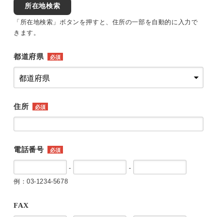
所在地検索
「所在地検索」ボタンを押すと、住所の一部を自動的に入力で
きます。
都道府県
必須
住所
必須
電話番号
必須
-
-
例：03-1234-5678
FAX