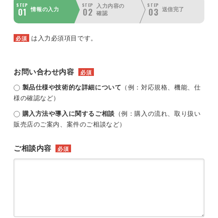
STEP
STEP
STEP
入力内容の
01
02
03
情報の入力
送信完了
確認
は入力必須項目です。
必須
お問い合わせ内容
必須
製品仕様や技術的な詳細について
（例：対応規格、機能、仕
様の確認など）
購入方法や導入に関するご相談
（例：購入の流れ、取り扱い
販売店のご案内、案件のご相談など）
ご相談内容
必須