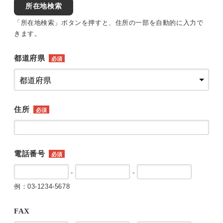
所在地検索
「所在地検索」ボタンを押すと、住所の一部を自動的に入力で
きます。
都道府県
必須
住所
必須
電話番号
必須
-
-
例：03-1234-5678
FAX