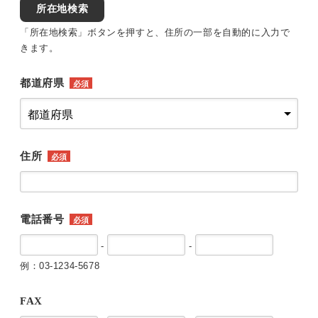
所在地検索
「所在地検索」ボタンを押すと、住所の一部を自動的に入力で
きます。
都道府県
必須
住所
必須
電話番号
必須
-
-
例：03-1234-5678
FAX