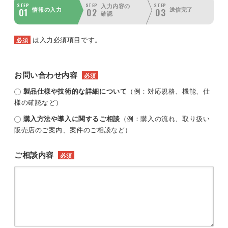
STEP
STEP
STEP
入力内容の
01
02
03
情報の入力
送信完了
確認
は入力必須項目です。
必須
お問い合わせ内容
必須
製品仕様や技術的な詳細について
（例：対応規格、機能、仕
様の確認など）
購入方法や導入に関するご相談
（例：購入の流れ、取り扱い
販売店のご案内、案件のご相談など）
ご相談内容
必須