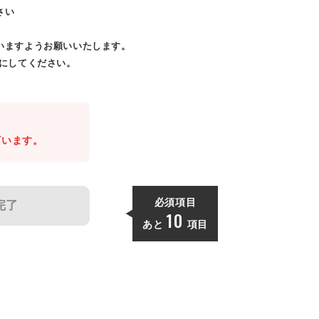
さい
いますようお願いいたします。
効にしてください。
。
ざいます。
必須項目
完了
10
あと
項目