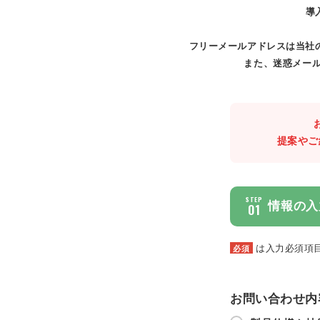
導
フリーメールアドレスは当社
また、迷惑メール
提案やご
STEP
情報の入
01
は入力必須項
必須
お問い合わせ内