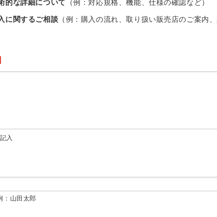
術的な詳細について
（例：対応規格、機能、仕様の確認など）
入に関するご相談
（例：購入の流れ、取り扱い販売店のご案内、
由記入
例：山田太郎