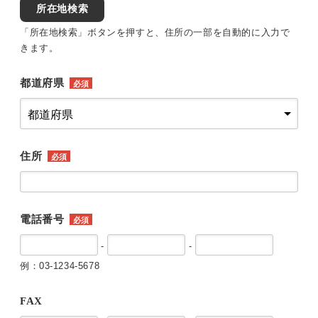
所在地検索
「所在地検索」ボタンを押すと、住所の一部を自動的に入力で
きます。
都道府県
必須
住所
必須
電話番号
必須
-
-
例：03-1234-5678
FAX