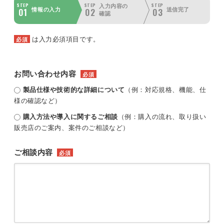
STEP
STEP
STEP
入力内容の
01
02
03
情報の入力
送信完了
確認
は入力必須項目です。
必須
お問い合わせ内容
必須
製品仕様や技術的な詳細について
（例：対応規格、機能、仕
様の確認など）
購入方法や導入に関するご相談
（例：購入の流れ、取り扱い
販売店のご案内、案件のご相談など）
ご相談内容
必須