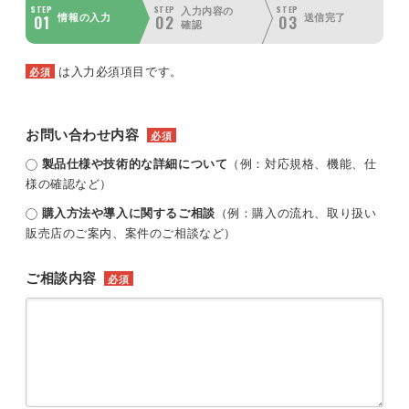
STEP
STEP
STEP
入力内容の
01
02
03
情報の入力
送信完了
確認
は入力必須項目です。
必須
お問い合わせ内容
必須
製品仕様や技術的な詳細について
（例：対応規格、機能、仕
様の確認など）
購入方法や導入に関するご相談
（例：購入の流れ、取り扱い
販売店のご案内、案件のご相談など）
ご相談内容
必須