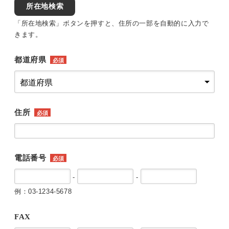
所在地検索
「所在地検索」ボタンを押すと、住所の一部を自動的に入力で
きます。
都道府県
必須
住所
必須
電話番号
必須
-
-
例：03-1234-5678
FAX