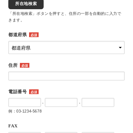
所在地検索
「所在地検索」ボタンを押すと、住所の一部を自動的に入力で
きます。
都道府県
必須
住所
必須
電話番号
必須
-
-
例：03-1234-5678
FAX