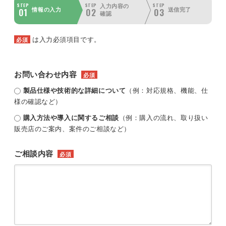
STEP
STEP
STEP
入力内容の
01
02
03
情報の入力
送信完了
確認
は入力必須項目です。
必須
お問い合わせ内容
必須
製品仕様や技術的な詳細について
（例：対応規格、機能、仕
様の確認など）
購入方法や導入に関するご相談
（例：購入の流れ、取り扱い
販売店のご案内、案件のご相談など）
ご相談内容
必須