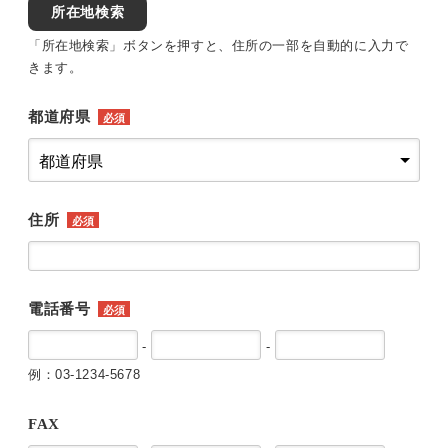
所在地検索
「所在地検索」ボタンを押すと、住所の一部を自動的に入力で
きます。
都道府県
必須
住所
必須
電話番号
必須
-
-
例：03-1234-5678
FAX