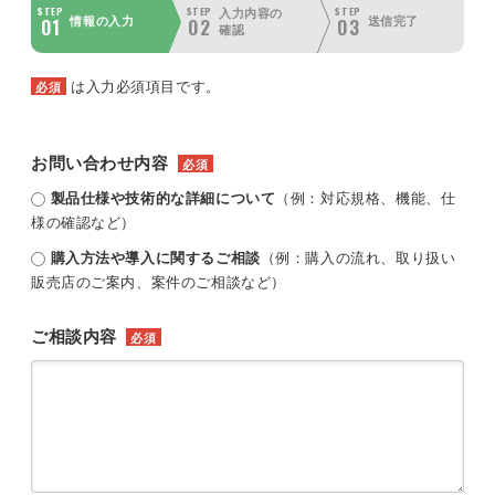
STEP
STEP
STEP
入力内容の
01
02
03
情報の入力
送信完了
確認
は入力必須項目です。
必須
お問い合わせ内容
必須
製品仕様や技術的な詳細について
（例：対応規格、機能、仕
様の確認など）
購入方法や導入に関するご相談
（例：購入の流れ、取り扱い
販売店のご案内、案件のご相談など）
ご相談内容
必須