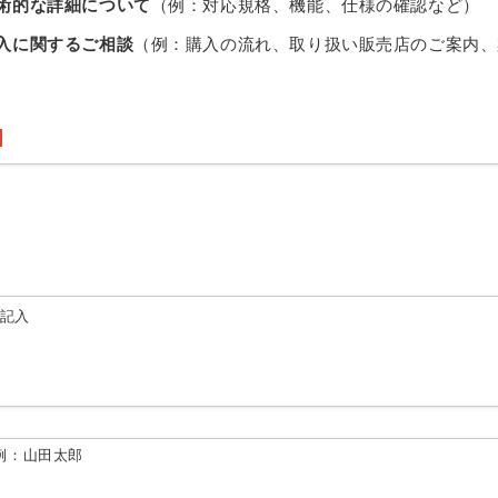
術的な詳細について
（例：対応規格、機能、仕様の確認など）
入に関するご相談
（例：購入の流れ、取り扱い販売店のご案内、
由記入
例：山田太郎