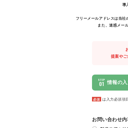
導
フリーメールアドレスは当社
また、迷惑メール
提案やご
STEP
情報の入
01
は入力必須項
必須
お問い合わせ内