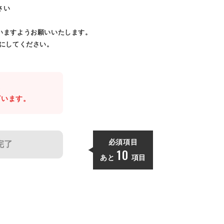
さい
いますようお願いいたします。
効にしてください。
。
ざいます。
必須項目
完了
10
あと
項目