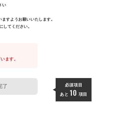
さい
いますようお願いいたします。
効にしてください。
。
ざいます。
必須項目
完了
10
あと
項目