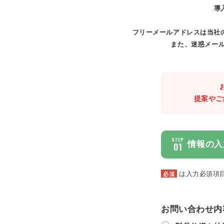
導
フリーメールアドレスは当社
また、迷惑メール
提案やご
STEP
情報の入
01
は入力必須項
必須
お問い合わせ内