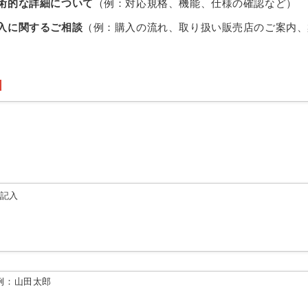
術的な詳細について
（例：対応規格、機能、仕様の確認など）
入に関するご相談
（例：購入の流れ、取り扱い販売店のご案内、
由記入
例：山田太郎