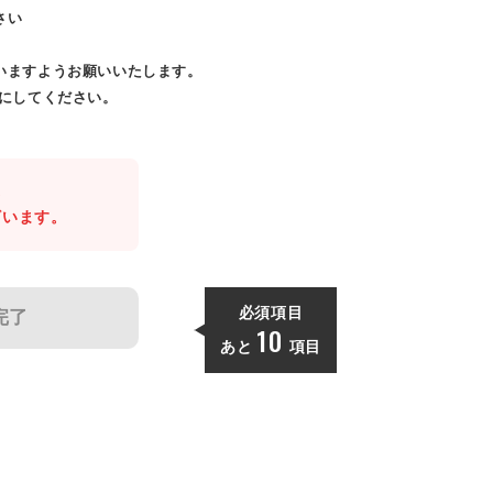
さい
いますようお願いいたします。
効にしてください。
。
ざいます。
必須項目
完了
10
あと
項目