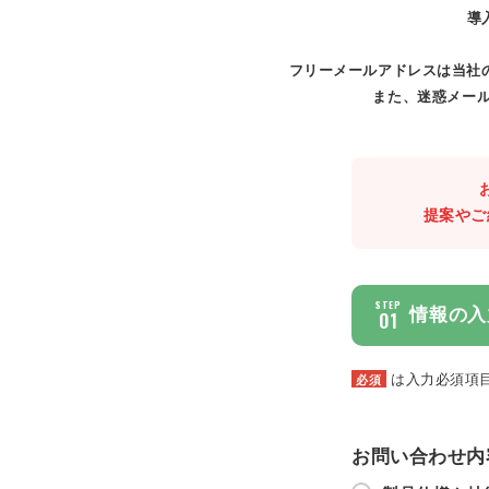
導
フリーメールアドレスは当社
また、迷惑メール
提案やご
STEP
情報の入
01
は入力必須項
必須
お問い合わせ内