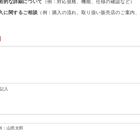
術的な詳細について
（例：対応規格、機能、仕様の確認など）
入に関するご相談
（例：購入の流れ、取り扱い販売店のご案内、
由記入
例：山田太郎