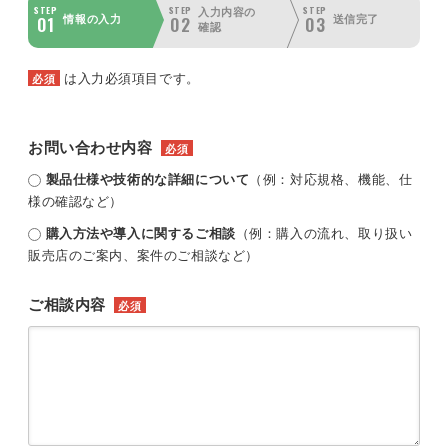
STEP
STEP
STEP
入力内容の
01
02
03
情報の入力
送信完了
確認
は入力必須項目です。
必須
お問い合わせ内容
必須
製品仕様や技術的な詳細について
（例：対応規格、機能、仕
様の確認など）
購入方法や導入に関するご相談
（例：購入の流れ、取り扱い
販売店のご案内、案件のご相談など）
ご相談内容
必須