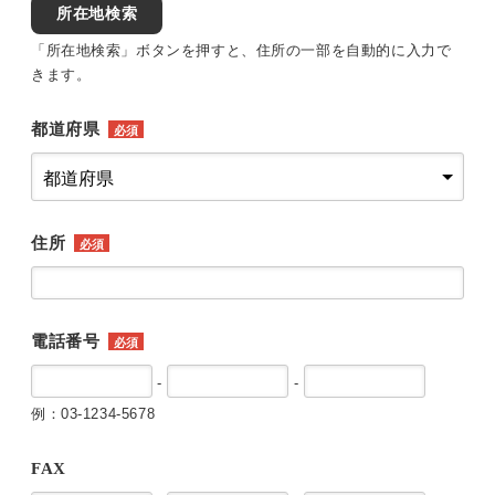
所在地検索
「所在地検索」ボタンを押すと、住所の一部を自動的に入力で
きます。
都道府県
必須
住所
必須
電話番号
必須
-
-
例：03-1234-5678
FAX