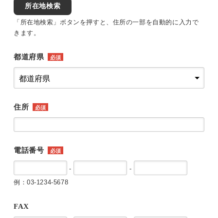
所在地検索
「所在地検索」ボタンを押すと、住所の一部を自動的に入力で
きます。
都道府県
必須
住所
必須
電話番号
必須
-
-
例：03-1234-5678
FAX