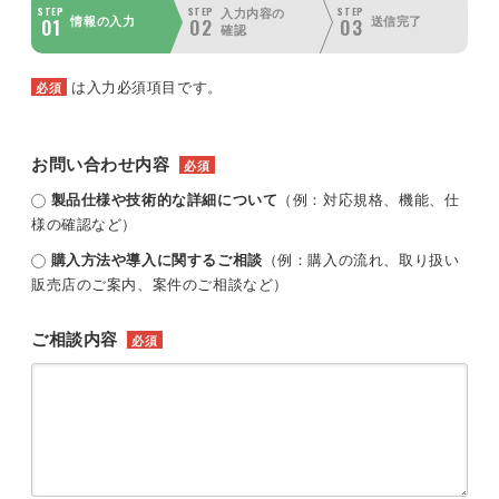
STEP
STEP
STEP
入力内容の
01
02
03
情報の入力
送信完了
確認
は入力必須項目です。
必須
お問い合わせ内容
必須
製品仕様や技術的な詳細について
（例：対応規格、機能、仕
様の確認など）
購入方法や導入に関するご相談
（例：購入の流れ、取り扱い
販売店のご案内、案件のご相談など）
ご相談内容
必須