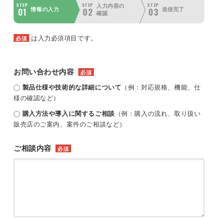
STEP
STEP
STEP
入力内容の
01
02
03
情報の入力
送信完了
確認
は入力必須項目です。
必須
お問い合わせ内容
必須
製品仕様や技術的な詳細について
（例：対応規格、機能、仕
様の確認など）
購入方法や導入に関するご相談
（例：購入の流れ、取り扱い
販売店のご案内、案件のご相談など）
ご相談内容
必須