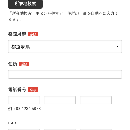
所在地検索
「所在地検索」ボタンを押すと、住所の一部を自動的に入力で
きます。
都道府県
必須
住所
必須
電話番号
必須
-
-
例：03-1234-5678
FAX