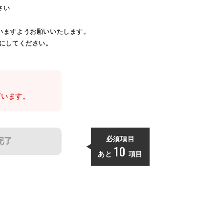
さい
いますようお願いいたします。
効にしてください。
。
ざいます。
必須項目
完了
10
あと
項目