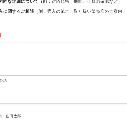
術的な詳細について
（例：対応規格、機能、仕様の確認など）
入に関するご相談
（例：購入の流れ、取り扱い販売店のご案内、
由記入
例：山田太郎