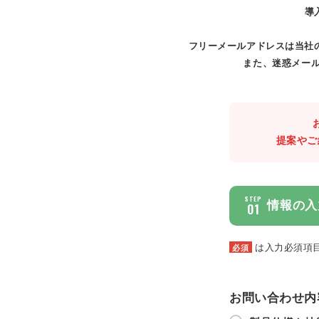
導
フリーメールアドレスは当社
また、迷惑メール
提案やご
STEP
情報の入
01
は入力必須項
必須
お問い合わせ内