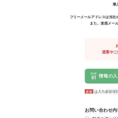
導
フリーメールアドレスは当社
また、迷惑メール
提案やご
STEP
情報の入
01
は入力必須項
必須
お問い合わせ内