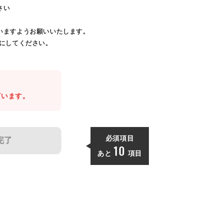
さい
いますようお願いいたします。
効にしてください。
。
ざいます。
必須項目
完了
10
あと
項目