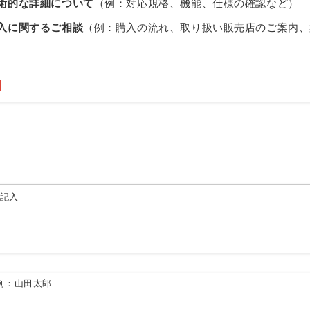
術的な詳細について
（例：対応規格、機能、仕様の確認など）
入に関するご相談
（例：購入の流れ、取り扱い販売店のご案内、
由記入
例：山田太郎