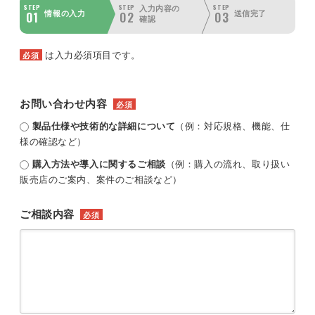
STEP
STEP
STEP
入力内容の
01
02
03
情報の入力
送信完了
確認
は入力必須項目です。
必須
お問い合わせ内容
必須
製品仕様や技術的な詳細について
（例：対応規格、機能、仕
様の確認など）
購入方法や導入に関するご相談
（例：購入の流れ、取り扱い
販売店のご案内、案件のご相談など）
ご相談内容
必須