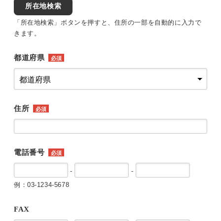
所在地検索
「所在地検索」ボタンを押すと、住所の一部を自動的に入力で
きます。
都道府県
必須
住所
必須
電話番号
必須
-
-
例：03-1234-5678
FAX