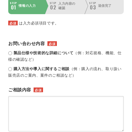
STEP
STEP
STEP
入力内容の
01
02
03
情報の入力
送信完了
確認
は入力必須項目です。
必須
お問い合わせ内容
必須
製品仕様や技術的な詳細について
（例：対応規格、機能、仕
様の確認など）
購入方法や導入に関するご相談
（例：購入の流れ、取り扱い
販売店のご案内、案件のご相談など）
ご相談内容
必須