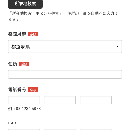
所在地検索
「所在地検索」ボタンを押すと、住所の一部を自動的に入力で
きます。
都道府県
必須
住所
必須
電話番号
必須
-
-
例：03-1234-5678
FAX