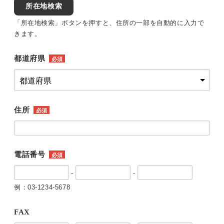
所在地検索
「所在地検索」ボタンを押すと、住所の一部を自動的に入力で
きます。
都道府県
必須
住所
必須
電話番号
必須
-
-
例：03-1234-5678
FAX