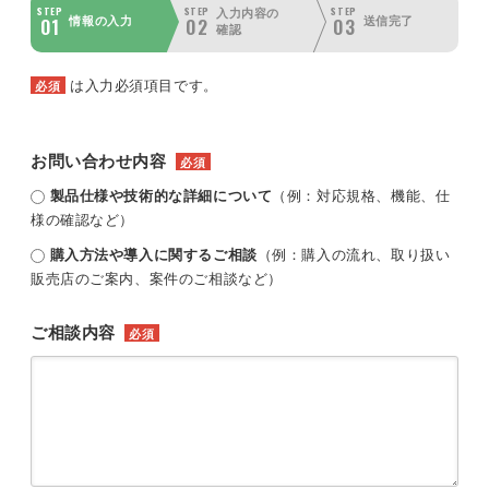
STEP
STEP
STEP
入力内容の
01
02
03
情報の入力
送信完了
確認
は入力必須項目です。
必須
お問い合わせ内容
必須
製品仕様や技術的な詳細について
（例：対応規格、機能、仕
様の確認など）
購入方法や導入に関するご相談
（例：購入の流れ、取り扱い
販売店のご案内、案件のご相談など）
ご相談内容
必須