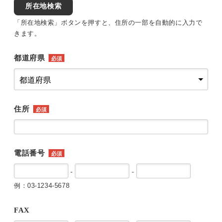
所在地検索
「所在地検索」ボタンを押すと、住所の一部を自動的に入力で
きます。
都道府県
必須
住所
必須
電話番号
必須
-
-
例：03-1234-5678
FAX