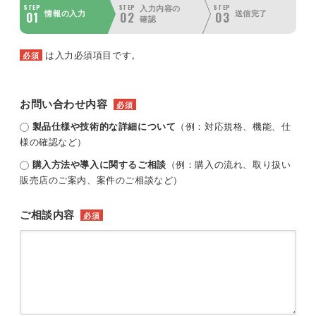
STEP
STEP
STEP
入力内容の
01
02
03
情報の入力
送信完了
確認
は入力必須項目です。
必須
お問い合わせ内容
必須
製品仕様や技術的な詳細について
（例：対応規格、機能、仕
様の確認など）
購入方法や導入に関するご相談
（例：購入の流れ、取り扱い
販売店のご案内、案件のご相談など）
ご相談内容
必須