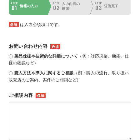
STEP
STEP
STEP
入力内容の
01
02
03
情報の入力
送信完了
確認
は入力必須項目です。
必須
お問い合わせ内容
必須
製品仕様や技術的な詳細について
（例：対応規格、機能、仕
様の確認など）
購入方法や導入に関するご相談
（例：購入の流れ、取り扱い
販売店のご案内、案件のご相談など）
ご相談内容
必須