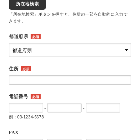
所在地検索
「所在地検索」ボタンを押すと、住所の一部を自動的に入力で
きます。
都道府県
必須
住所
必須
電話番号
必須
-
-
例：03-1234-5678
FAX