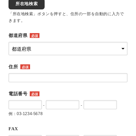
所在地検索
「所在地検索」ボタンを押すと、住所の一部を自動的に入力で
きます。
都道府県
必須
住所
必須
電話番号
必須
-
-
例：03-1234-5678
FAX