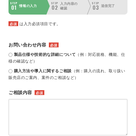
STEP
STEP
STEP
入力内容の
01
02
03
情報の入力
送信完了
確認
は入力必須項目です。
必須
お問い合わせ内容
必須
製品仕様や技術的な詳細について
（例：対応規格、機能、仕
様の確認など）
購入方法や導入に関するご相談
（例：購入の流れ、取り扱い
販売店のご案内、案件のご相談など）
ご相談内容
必須