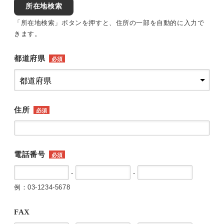
所在地検索
「所在地検索」ボタンを押すと、住所の一部を自動的に入力で
きます。
都道府県
必須
住所
必須
電話番号
必須
-
-
例：03-1234-5678
FAX