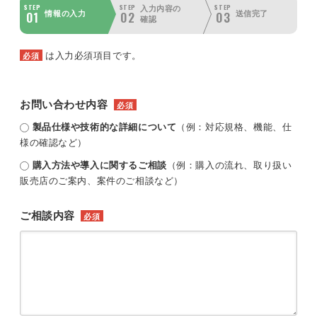
STEP
STEP
STEP
入力内容の
01
02
03
情報の入力
送信完了
確認
は入力必須項目です。
必須
お問い合わせ内容
必須
製品仕様や技術的な詳細について
（例：対応規格、機能、仕
様の確認など）
購入方法や導入に関するご相談
（例：購入の流れ、取り扱い
販売店のご案内、案件のご相談など）
ご相談内容
必須