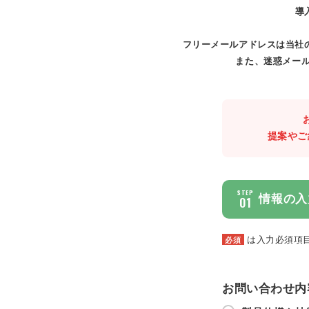
導
フリーメールアドレスは当社
また、迷惑メール
提案やご
STEP
情報の入
01
は入力必須項
必須
お問い合わせ内