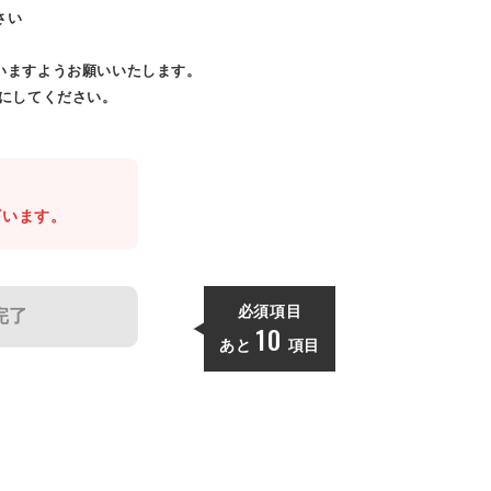
さい
いますようお願いいたします。
効にしてください。
。
ざいます。
必須項目
完了
10
あと
項目