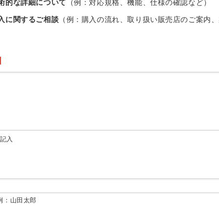
術的な詳細について
（例：対応規格、機能、仕様の確認など）
入に関するご相談
（例：購入の流れ、取り扱い販売店のご案内、
由記入
例：山田太郎