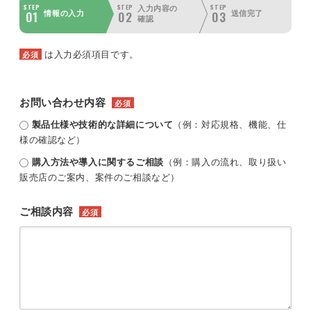
STEP
STEP
STEP
入力内容の
01
02
03
情報の入力
送信完了
確認
は入力必須項目です。
必須
お問い合わせ内容
必須
製品仕様や技術的な詳細について
（例：対応規格、機能、仕
様の確認など）
購入方法や導入に関するご相談
（例：購入の流れ、取り扱い
販売店のご案内、案件のご相談など）
ご相談内容
必須