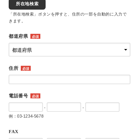
所在地検索
「所在地検索」ボタンを押すと、住所の一部を自動的に入力で
きます。
都道府県
必須
住所
必須
電話番号
必須
-
-
例：03-1234-5678
FAX