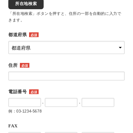
所在地検索
「所在地検索」ボタンを押すと、住所の一部を自動的に入力で
きます。
都道府県
必須
住所
必須
電話番号
必須
-
-
例：03-1234-5678
FAX