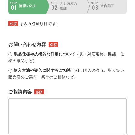
STEP
STEP
STEP
入力内容の
01
02
03
情報の入力
送信完了
確認
は入力必須項目です。
必須
お問い合わせ内容
必須
製品仕様や技術的な詳細について
（例：対応規格、機能、仕
様の確認など）
購入方法や導入に関するご相談
（例：購入の流れ、取り扱い
販売店のご案内、案件のご相談など）
ご相談内容
必須