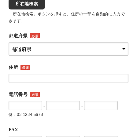
所在地検索
「所在地検索」ボタンを押すと、住所の一部を自動的に入力で
きます。
都道府県
必須
住所
必須
電話番号
必須
-
-
例：03-1234-5678
FAX