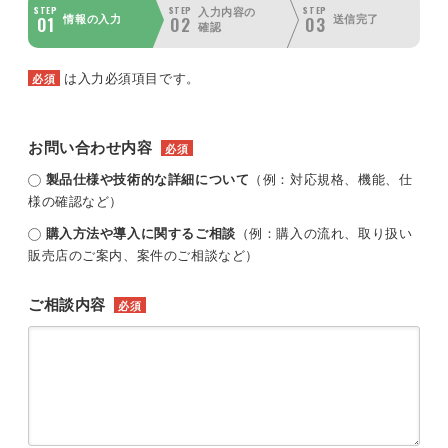
STEP
STEP
STEP
入力内容の
01
02
03
情報の入力
送信完了
確認
は入力必須項目です。
必須
お問い合わせ内容
必須
製品仕様や技術的な詳細について
（例：対応規格、機能、仕
様の確認など）
購入方法や導入に関するご相談
（例：購入の流れ、取り扱い
販売店のご案内、案件のご相談など）
ご相談内容
必須