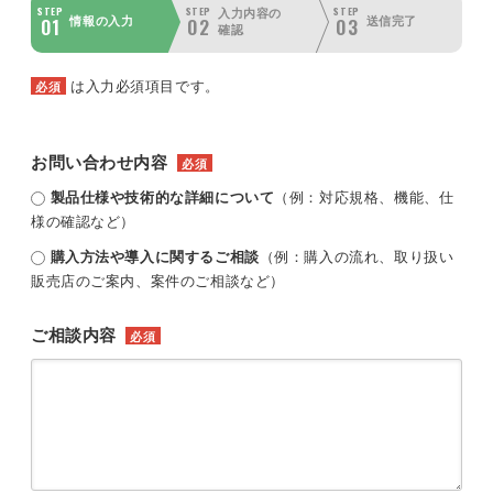
STEP
STEP
STEP
入力内容の
01
02
03
情報の入力
送信完了
確認
は入力必須項目です。
必須
お問い合わせ内容
必須
製品仕様や技術的な詳細について
（例：対応規格、機能、仕
様の確認など）
購入方法や導入に関するご相談
（例：購入の流れ、取り扱い
販売店のご案内、案件のご相談など）
ご相談内容
必須