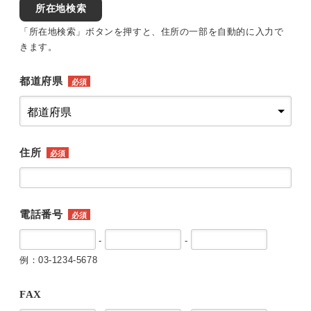
所在地検索
「所在地検索」ボタンを押すと、住所の一部を自動的に入力で
きます。
都道府県
必須
住所
必須
電話番号
必須
-
-
例：03-1234-5678
FAX