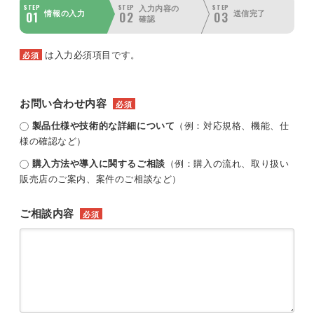
STEP
STEP
STEP
入力内容の
01
02
03
情報の入力
送信完了
確認
は入力必須項目です。
必須
お問い合わせ内容
必須
製品仕様や技術的な詳細について
（例：対応規格、機能、仕
様の確認など）
購入方法や導入に関するご相談
（例：購入の流れ、取り扱い
販売店のご案内、案件のご相談など）
ご相談内容
必須