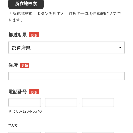
所在地検索
「所在地検索」ボタンを押すと、住所の一部を自動的に入力で
きます。
都道府県
必須
住所
必須
電話番号
必須
-
-
例：03-1234-5678
FAX