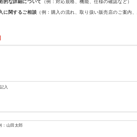
術的な詳細について
（例：対応規格、機能、仕様の確認など）
入に関するご相談
（例：購入の流れ、取り扱い販売店のご案内、
由記入
例：山田太郎