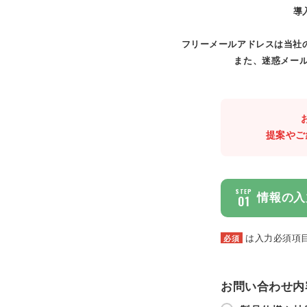
導
フリーメールアドレスは当社
また、迷惑メール
提案やご
STEP
情報の入
01
は入力必須項
必須
お問い合わせ内