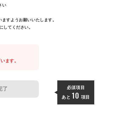
さい
いますようお願いいたします。
効にしてください。
。
ざいます。
必須項目
完了
10
あと
項目