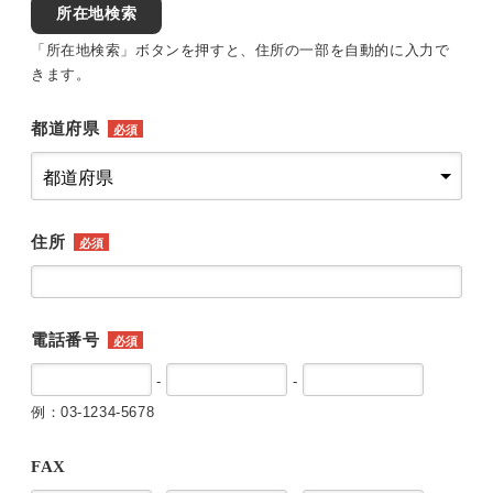
所在地検索
「所在地検索」ボタンを押すと、住所の一部を自動的に入力で
きます。
都道府県
必須
住所
必須
電話番号
必須
-
-
例：03-1234-5678
FAX