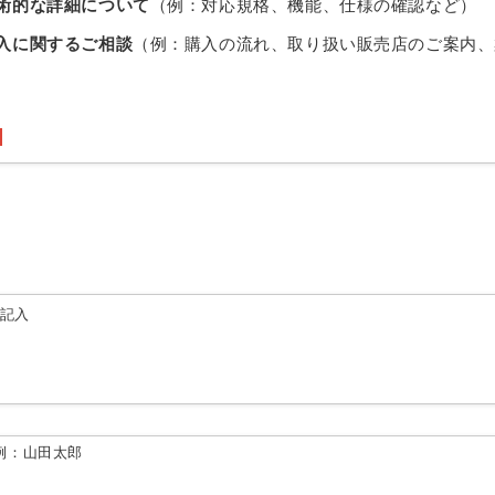
術的な詳細について
（例：対応規格、機能、仕様の確認など）
入に関するご相談
（例：購入の流れ、取り扱い販売店のご案内、
由記入
例：山田太郎