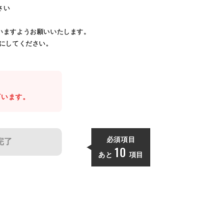
さい
いますようお願いいたします。
効にしてください。
。
ざいます。
必須項目
完了
10
あと
項目