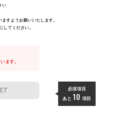
さい
いますようお願いいたします。
効にしてください。
。
ざいます。
必須項目
完了
10
あと
項目