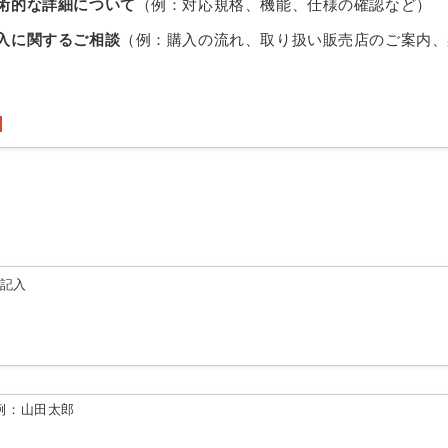
術的な詳細について
（例：対応規格、機能、仕様の確認など）
入に関するご相談
（例：購入の流れ、取り扱い販売店のご案内、
由記入
例：山田太郎