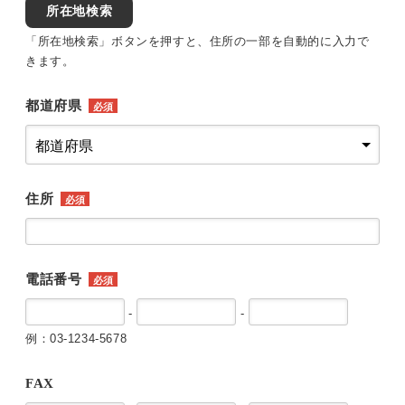
所在地検索
「所在地検索」ボタンを押すと、住所の一部を自動的に入力で
きます。
都道府県
必須
住所
必須
電話番号
必須
-
-
例：03-1234-5678
FAX