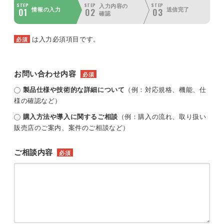
STEP
STEP
STEP
入力内容の
01
02
03
情報の入力
送信完了
確認
は入力必須項目です。
必須
お問い合わせ内容
必須
製品仕様や技術的な詳細について
（例：対応規格、機能、仕
様の確認など）
購入方法や導入に関するご相談
（例：購入の流れ、取り扱い
販売店のご案内、案件のご相談など）
ご相談内容
必須