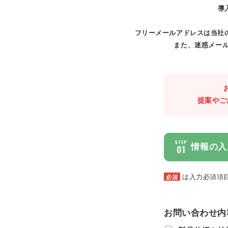
導
フリーメールアドレスは当社
また、迷惑メール
提案やご
STEP
情報の入
01
は入力必須項
必須
お問い合わせ内