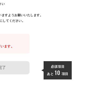
さい
いますようお願いいたします。
効にしてください。
。
ざいます。
必須項目
完了
10
あと
項目