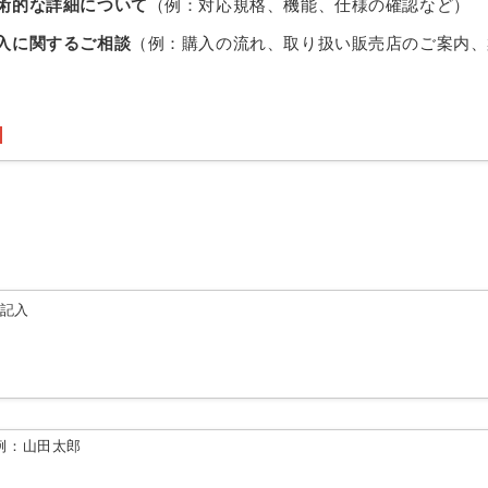
術的な詳細について
（例：対応規格、機能、仕様の確認など）
入に関するご相談
（例：購入の流れ、取り扱い販売店のご案内、
由記入
例：山田太郎