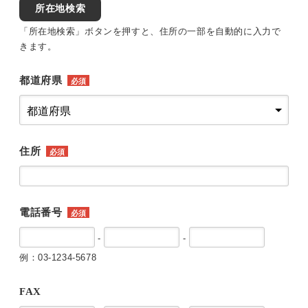
所在地検索
「所在地検索」ボタンを押すと、住所の一部を自動的に入力で
きます。
都道府県
必須
住所
必須
電話番号
必須
-
-
例：03-1234-5678
FAX