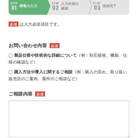
STEP
STEP
STEP
入力内容の
01
02
03
情報の入力
送信完了
確認
は入力必須項目です。
必須
お問い合わせ内容
必須
製品仕様や技術的な詳細について
（例：対応規格、機能、仕
様の確認など）
購入方法や導入に関するご相談
（例：購入の流れ、取り扱い
販売店のご案内、案件のご相談など）
ご相談内容
必須